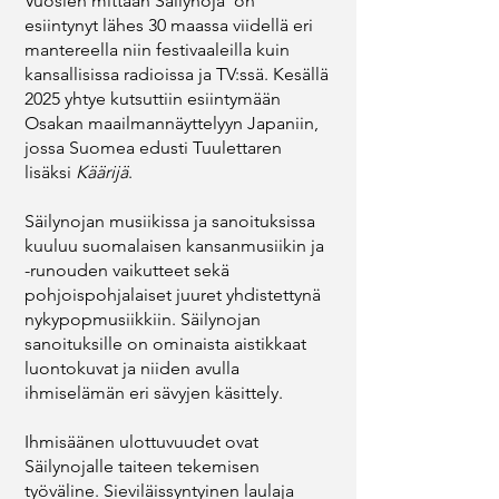
Vuosien mittaan Säilynoja on
esiintynyt lähes 30 maassa viidellä eri
mantereella niin festivaaleilla kuin
kansallisissa radioissa ja TV:ssä. Kesällä
2025 yhtye kutsuttiin esiintymään
Osakan maailmannäyttelyyn Japaniin,
jossa Suomea edusti Tuulettaren
lisäksi
Käärijä
.
Säilynojan musiikissa ja sanoituksissa
kuuluu suomalaisen kansanmusiikin ja
-runouden vaikutteet sekä
pohjoispohjalaiset juuret yhdistettynä
nykypopmusiikkiin. Säilynojan
sanoituksille on ominaista aistikkaat
luontokuvat ja niiden avulla
ihmiselämän eri sävyjen käsittely.
Ihmisäänen ulottuvuudet ovat
Säilynojalle taiteen tekemisen
työväline. Sieviläissyntyinen laulaja