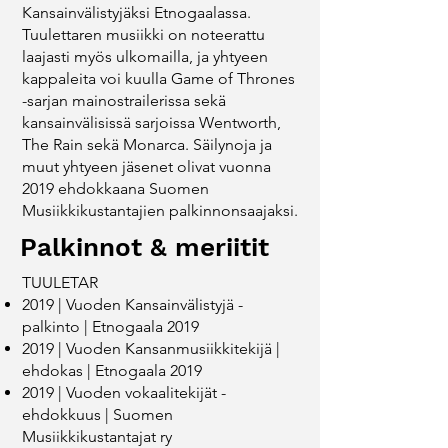
Kansainvälistyjäksi Etnogaalassa.
Tuulettaren musiikki on noteerattu
laajasti myös ulkomailla, ja yhtyeen
kappaleita voi kuulla Game of Thrones
-sarjan mainostrailerissa sekä
kansainvälisissä sarjoissa Wentworth,
The Rain sekä Monarca​. Säilynoja ja
muut yhtyeen jäsenet olivat vuonna
2019 ehdokkaana Suomen
Musiikkikustantajien palkinnonsaajaksi.
​Palkinnot & meriitit
TUULETAR
2019 | Vuoden Kansainvälistyjä -
palkinto | Etnogaala 2019
2019 | Vuoden Kansanmusiikkitekijä |
ehdokas | Etnogaala 2019
2019 | Vuoden vokaalitekijät -
ehdokkuus | Suomen
Musiikkikustantajat ry