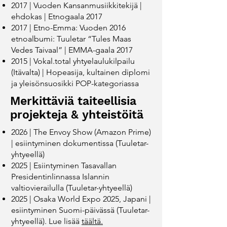
2017 | Vuoden Kansanmusiikkitekijä |
ehdokas | Etnogaala 2017
2017 | Etno­-Emma: Vuoden 2016
etnoalbumi: Tuuletar “Tules Maas
Vedes Taivaal” | EMMA-gaala 2017
​2015 | Vokal.total ­yhtyelaulukilpailu
(Itävalta) | Hopeasija, kultainen diplomi
ja yleisönsuosikki POP­-kategoriassa
Merkittäviä taiteellisia
projekteja & yhteistöitä
2026 | The Envoy Show (Amazon Prime)
| esiintyminen dokumentissa (Tuuletar-
yhtyeellä)
2025 | Esiintyminen Tasavallan
Presidentinlinnassa Islannin
valtiovierailulla (Tuuletar-yhtyeellä)
2025 | Osaka World Expo 2025, Japani |
esiintyminen Suomi-päivässä (Tuuletar-
yhtyeellä). Lue lisää
täältä.