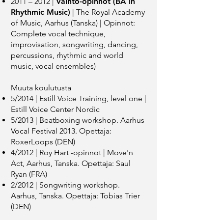
2011 – 2012 |
Vaihto­-opinnot (BA in
Rhythmic Music)
| ​The Royal Academy
of Music, Aarhus (Tanska) | ​​Opinnot:
Complete vocal technique,
improvisation, songwriting, dancing,
percussions, rhythmic and world
music, vocal ensembles)
Muuta koulutusta
5/2014 | ​Estill Voice Training, level one |
Estill Voice Center Nordic
5/2013 | Beatboxing workshop. Aarhus
Vocal Festival 2013. Opettaja:
RoxerLoops (DEN)
4/2012 | Roy Hart -opinnot | Move'n
Act, Aarhus, Tanska. Opettaja: Saul
Ryan (FRA)
2/2012 | Songwriting workshop.
Aarhus, Tanska. Opettaja: Tobias Trier
(DEN)