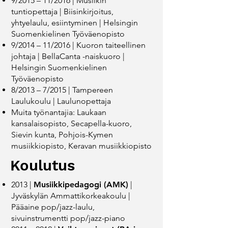
9/2015 – 11/2016 | Musiikin
tuntiopettaja | Biisinkirjoitus­,
yhtyelaulu, esiintyminen | Helsingin
Suomenkielinen Työväenopisto
9/2014 – 11/2016 | Kuoron taiteellinen
johtaja | BellaCanta -naiskuoro |
Helsingin Suomenkielinen
Työväenopisto
8/2013 – 7/2015 | Tampereen
Laulukoulu | Laulunopettaja
Muita työnantajia: Laukaan
kansalaisopisto, Secapella-kuoro,
Sievin kunta, Pohjois-Kymen
musiikkiopisto, Keravan musiikkiopisto
Koulutus
2013 | ​
Musiikkipedagogi (AMK)
| ​
Jyväskylän Ammattikorkeakoulu | ​
Pääaine pop/jazz-laulu,
sivuinstrumentti pop/jazz-piano