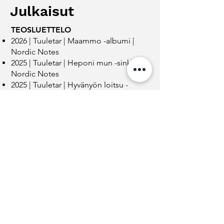
Julkaisut
​TEOSLUETTELO
2026 | Tuuletar | Maammo -albumi
|
Nordic Notes​
2025 | Tuuletar | Heponi mun -sinkku |
Nordic Notes
2025 | Tuuletar | Hyvänyön loitsu -
sinkku | Nordic Notes
​​co-sävellys ja -sovitus
2023 | Tuuletar | Kuule -sinkku | Tuu
Collective Osuuskunta
co-sävellys, sovitus: Kuule​
2022 | Tuuletar | Luvataan, luvataan -
kappale | Kalevala elävänä tai
kuolleena (Vol. 2) (Kalevala Fest ry)
co-sanoitus: Luvataan, luvataan​​
2019 | Tuuletar | Rajatila / Borderline -
albumi | Bafe’s Factory
co-sävellykset: Maatuuko mieleni;