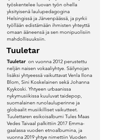
työskentelee luovan työn ohella
yksityisenä laulupedagogina
Helsingissä ja Järvenpäässä, ja pyrkii
työllään edistämään ihmisten yhteyttä
omaan ääneensä ja sen monipuolisiin
mahdollisuuksiin.
Tuuletar
Tuuletar
on vuonna 2012 perustettu
neljän naisen vokaaliyhtye. Säilynojan
lisäksi yhtyeessä vaikuttavat Venla Ilona
Blom, Sini Koskelainen sekä Johanna
Kyykoski. Yhtyeen urbaanissa
nykymusiikissa kuuluvat taidepop,
suomalainen runolauluperinne ja
globaalit musiikilliset vaikutteet.
Tuulettaren esikoisalbumi Tules Maas
Vedes Taivaal palkittiin 2017 Emma-
gaalassa vuoden etnoalbumina, ja
vuonna 2019 yhtye nimettiin Vuoden