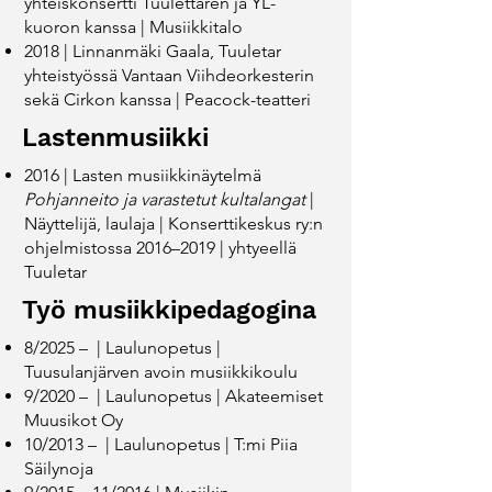
yhteiskonsertti Tuulettaren ja YL-
kuoron kanssa | Musiikkitalo
​2018 | Linnanmäki Gaala, Tuuletar
yhteistyössä Vantaan Viihdeorkesterin
sekä Cirkon kanssa | Peacock-teatteri
Lastenmusiikki
2016 | ​Lasten musiikkinäytelmä
Pohjanneito ja varastetut kultalangat
|
Näyttelijä, laulaja ​| Konserttikeskus ry:n
ohjelmistossa 2016–2019 | yhtyeellä
Tuuletar
Työ musiikkipedagogina
8/2025 – | Laulunopetus |
Tuusulanjärven avoin musiikkikoulu
9/2020 – | Laulunopetus | Akateemiset
Muusikot Oy
10/2013 – | Laulunopetus | T:mi Piia
Säilynoja