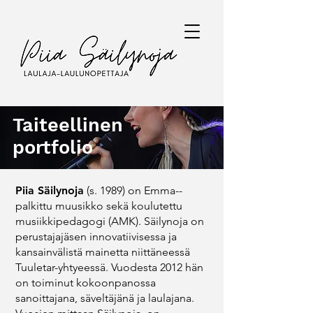
Taiteellinen
portfolio
Piia Säilynoja
(s. 1989) on Emma-­
palkittu muusikko sekä koulutettu
musiikkipedagogi (AMK). Säilynoja on
perustajajäsen innovatiivisessa ja
kansainvälistä mainetta niittäneessä
Tuuletar-­yhtyeessä. Vuodesta 2012 hän
on toiminut kokoonpanossa
sanoittajana, säveltäjänä ja laulajana.