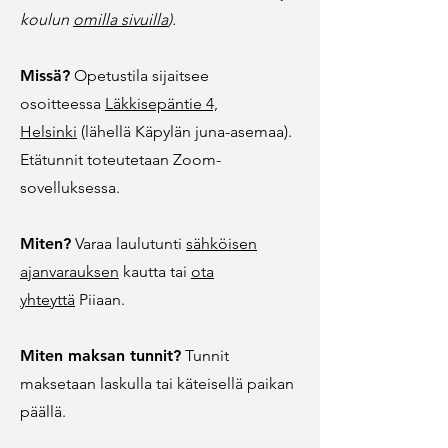
koulun
omilla sivuilla
).
Missä?
Opetustila sijaitsee
osoitteessa
Läkkisepäntie 4,
Helsinki
(lähellä Käpylän juna-asemaa).
Etätunnit toteutetaan Zoom-
sovelluksessa.
Miten?
Varaa laulutunti
sähköisen
ajanvarauksen
kautta tai
ota
yhteyttä
Piiaan.
Miten maksan tunnit?
Tunnit
maksetaan laskulla tai käteisellä paikan
päällä.