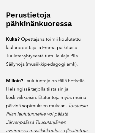
Perustietoja
pähkinänkuoressa
Kuka?
Opettajana toimii koulutettu
laulunopettaja ja Emma-palkitusta
Tuuletar-yhtyeestä tuttu laulaja Piia
Säilynoja
(musiikkipedagogi amk).
Milloin?
Laulutunteja on tällä hetkellä
Helsingissä tarjolla tiistaisin ja
keskiviikkoisin. Etätunteja myös muina
päivinä sopimuksen mukaan.
Torstaisin
Piian laulutunneille voi päästä
Järvenpäässä Tuusulanjärven
avoimessa musiikkikoulussa (lisätietoja