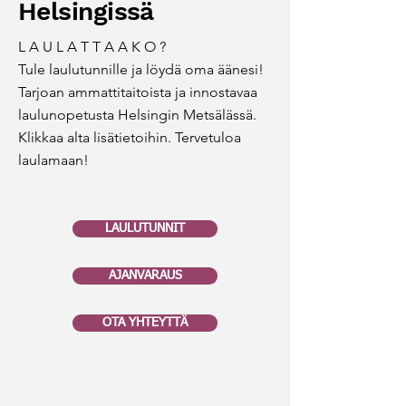
Helsingissä
​L A U L A T T A A K O ?
Tule laulutunnille ja löydä oma äänesi!
​Tarjoan ammattitaitoista ja innostavaa
laulunopetusta Helsingin Metsälässä.
Klikkaa alta lisätietoihin. Tervetuloa
laulamaan!
LAULUTUNNIT
AJANVARAUS
OTA YHTEYTTÄ