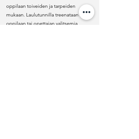
oppilaan toiveiden ja tarpeiden
mukaan. Laulutunnilla treenataan
oppilaan tai opettajan valitsemia
kappaleita, harjoitellaan laulutekniikkaa
ja tulkintaa, perehdytään eri
tyylilajeihin, harjoitellaan
improvisaatiota tai kehitetään
sävelkorvaa ja rytmiikan hallintaa sekä
paljon paljon muuta. Tunneilla voidaan
valmistautua myös pääsykokeisiin tai
esiintymiseen.
Kuka voi tulla laulutunneille?
Laulutunneille ovat tervetulleita kaikki
laulamisesta ja oman äänensä
kehittämisestä kiinnostuneet. Voit olla