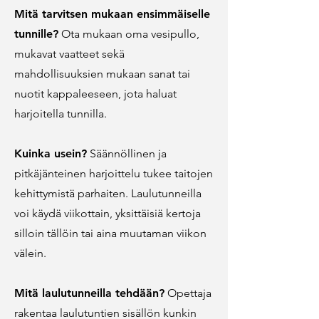
Mitä tarvitsen mukaan ensimmäiselle
tunnille?
Ota mukaan oma vesipullo,
mukavat vaatteet sekä
mahdollisuuksien mukaan sanat tai
nuotit kappaleeseen, jota haluat
harjoitella tunnilla.
Kuinka usein?
Säännöllinen ja
pitkäjänteinen harjoittelu tukee taitojen
kehittymistä parhaiten. L
aulutunneilla
voi käydä viikottain,
yksittäisiä kertoja
silloin tällöin tai aina muutaman viikon
välein.
Mitä laulutunneilla tehdään?
Opettaja
rakentaa laulutuntien sisällön kunkin